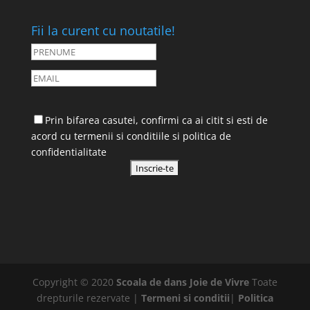
Fii la curent cu noutatile!
Prin bifarea casutei, confirmi ca ai citit si esti de
acord cu
termenii si conditiile
si
politica de
confidentialitate
Copyright © 2020
Scoala de dans Joie de Vivre
Toate
drepturile rezervate |
Termeni si conditii
|
Politica