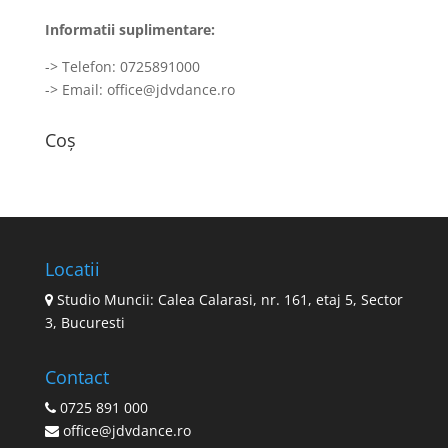
Informatii suplimentare:
-> Telefon: 0725891000
-> Email:
office@jdvdance.ro
Coș
Locatii
Studio Muncii: Calea Calarasi, nr. 161, etaj 5, Sector
3, Bucuresti
Contact
0725 891 000
office@jdvdance.ro