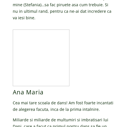
mine (Stefania)…sa fac piruete asa cum trebuie. Si
nu in ultimul rand, pentru ca ne-ai dat incredere ca
va iesi bine.
Ana Maria
Cea mai tare scoala de dans! Am fost foarte incantati
de alegerea facuta, inca de la prima intalnire.
Miliarde si miliarde de multumiri si imbratisari lui
Dani, care a facut ca primul nostru dans sa fie un