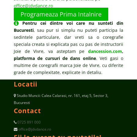
office@jdvdance.ro
Programeaza Prima Intalnire
Pentru cei dintre voi care nu sunteti din
Bucuresti
, sau pur si simplu nu puteti participa la
sedintele particulare, dar vreti sa o coregrafie
speciala creata si explicata pas cu pas de instructorii
Joie de Vivre, va asteptam pe
dancession.com
,
platforma de cursuri de dans online
. Veti gasi o
multime de coregrafii marca Joie de Vivre, cu diferite
grade de complexitate, explicate in detaliu.
Locatii
Studio Muncii: Calea Calarasi, nr. 161, etaj 5, Sector 3,
Bucuresti
Contact
0725 891 000
office@jdvdance.ro