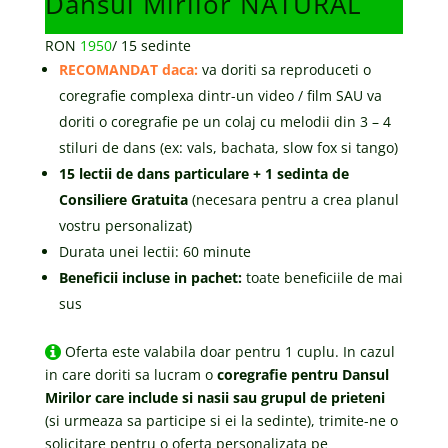
Dansul Mirilor NATURAL
RON
1950
/
15 sedinte
RECOMANDAT daca:
va doriti sa reproduceti o
coregrafie complexa dintr-un video / film SAU va
doriti o coregrafie pe un colaj cu melodii din 3 – 4
stiluri de dans (ex: vals, bachata, slow fox si tango)
15 lectii de dans particulare + 1 sedinta de
Consiliere Gratuita
(necesara pentru a crea planul
vostru personalizat)
Durata unei lectii: 60 minute
Beneficii incluse in pachet:
toate beneficiile de mai
sus
Oferta este valabila doar pentru 1 cuplu. In cazul
in care doriti sa lucram o
coregrafie pentru Dansul
Mirilor care include si nasii sau grupul de prieteni
(si urmeaza sa participe si ei la sedinte), trimite-ne o
solicitare pentru o oferta personalizata pe