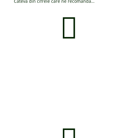
Cateva din cifrele care ne recomanda…

Ani de experienta, in care
ne-am maturizat, ne-am
format ca echipa si ne-am
confruntat cu toate
situatiile posibile.