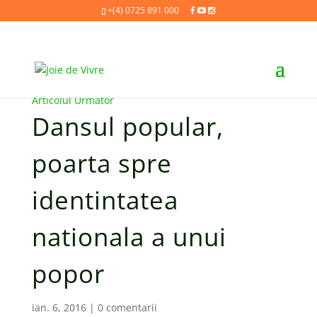
+(4) 0725 891 000
Articolul Anterior
Articolul Urmator
Dansul popular,
poarta spre
identintatea
nationala a unui
popor
ian. 6, 2016
|
0 comentarii