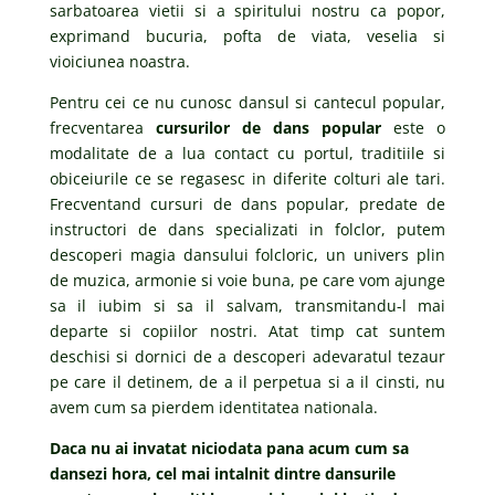
sarbatoarea vietii si a spiritului nostru ca popor,
exprimand bucuria, pofta de viata, veselia si
vioiciunea noastra.
Pentru cei ce nu cunosc dansul si cantecul popular,
frecventarea
cursurilor de dans popular
este o
modalitate de a lua contact cu portul, traditiile si
obiceiurile ce se regasesc in diferite colturi ale tari.
Frecventand cursuri de dans popular, predate de
instructori de dans specializati in folclor, putem
descoperi magia dansului folcloric, un univers plin
de muzica, armonie si voie buna, pe care vom ajunge
sa il iubim si sa il salvam, transmitandu-l mai
departe si copiilor nostri. Atat timp cat suntem
deschisi si dornici de a descoperi adevaratul tezaur
pe care il detinem, de a il perpetua si a il cinsti, nu
avem cum sa pierdem identitatea nationala.
Daca nu ai invatat niciodata pana acum cum sa
dansezi hora, cel mai intalnit dintre dansurile