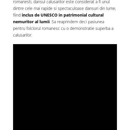
romanesti, dansul calusarilor este considerat a fi unul
dintre cele mai rapide si spectaculoase dansuri din lume,
fiind
inclus de UNESCO in patrimonial cultural
nemuritor al lumii
. Sa reaprindem deci pasiunea
pentru folclorul romanesc cu o demonstratie superba a
calusarilor.