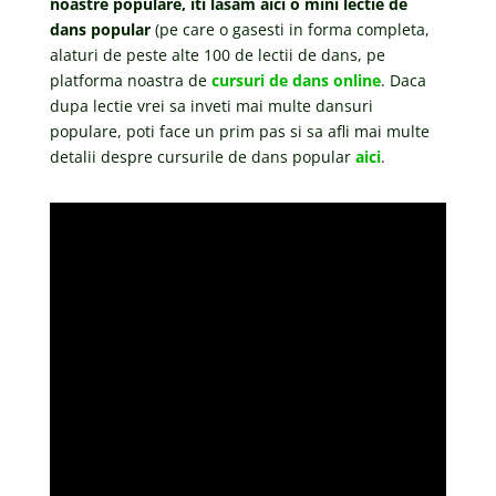
noastre populare, iti lasam aici o mini lectie de
dans popular
(pe care o gasesti in forma completa,
alaturi de peste alte 100 de lectii de dans, pe
platforma noastra de
cursuri de dans online
. Daca
dupa lectie vrei sa inveti mai multe dansuri
populare, poti face un prim pas si sa afli mai multe
detalii despre cursurile de dans popular
aici
.