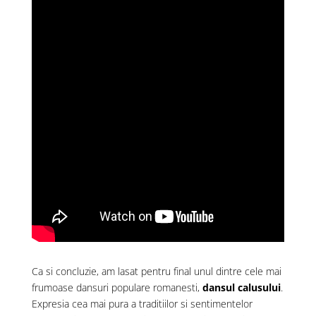
Ca si concluzie, am lasat pentru final unul dintre cele mai
frumoase dansuri populare romanesti,
dansul calusului
.
Expresia cea mai pura a traditiilor si sentimentelor