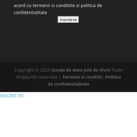
acord cu
termenii si conditiile
si
politica de
confidentialitate
Copyright © 2020
Scoala de dans Joie de Vivre
Toate
drepturile rezervate |
Termeni si conditii
|
Politica
de confidentialitate
INSCRIE-TE!