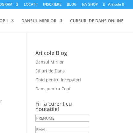
OGRAM
LOCATII
INSCRIERE
BLOG
JdV SHOP
Articole 0
OPII
DANSUL MIRILOR
CURSURI DE DANS ONLINE
Articole Blog
Dansul Mirilor
Stiluri de Dans
Ghid pentru Incepatori
Dans pentru Copii
ar
Fii la curent cu
noutatile!