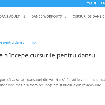
TARIFE
PR
DANS ADULTI
DANCE WORKOUTS
CURSURI DE DANS C
de a începe cursurile pentru dansul
iguri că va scoate dansatori din voi. N-o să fiți voi lorzii dansului, d
e unde vine magia și toata recunoștința și bucuria din review-urile