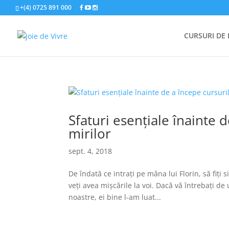
+(4) 0725 891 000
CURSURI DE 
Sfaturi esențiale înainte 
mirilor
sept. 4, 2018
De îndată ce intrați pe mâna lui Florin, să fiți s
veți avea mișcările la voi. Dacă vă întrebați d
noastre, ei bine l-am luat...