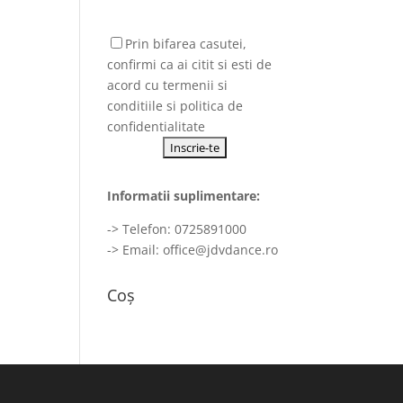
Prin bifarea casutei,
confirmi ca ai citit si esti de
acord cu
termenii si
conditiile
si
politica de
confidentialitate
Informatii suplimentare:
-> Telefon: 0725891000
-> Email:
office@jdvdance.ro
Coș