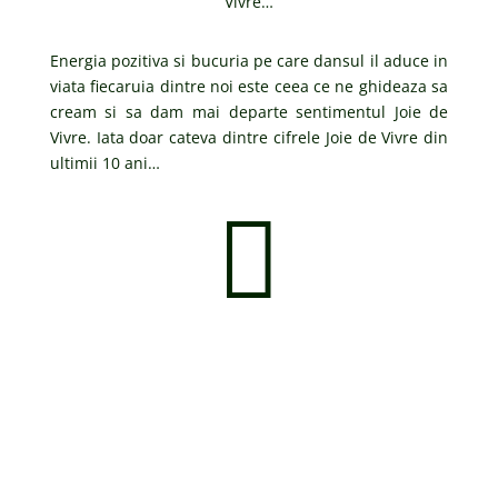
Vivre…
Energia pozitiva si bucuria pe care dansul il aduce in
viata fiecaruia dintre noi este ceea ce ne ghideaza sa
cream si sa dam mai departe sentimentul Joie de
Vivre. Iata doar cateva dintre cifrele Joie de Vivre din
ultimii 10 ani…

Cupluri cu care ne-am
imprietenit, am ras si am
pregatit dansul mirilor,