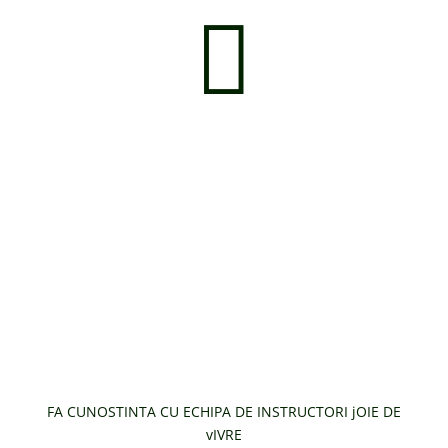

Evenimente la care am
animat atmosfera cu
ajutorul momentelor de
ShowDance oferite de
trupa de dans joie de vivre
FA CUNOSTINTA CU ECHIPA DE INSTRUCTORI jOIE DE
vIVRE