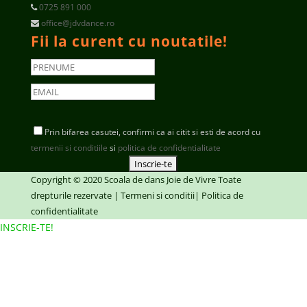
0725 891 000
office@jdvdance.ro
Fii la curent cu noutatile!
Prin bifarea casutei, confirmi ca ai citit si esti de acord cu
termenii si conditiile
si
politica de confidentialitate
Copyright © 2020
Scoala de dans Joie de Vivre
Toate
drepturile rezervate |
Termeni si conditii
|
Politica de
confidentialitate
INSCRIE-TE!